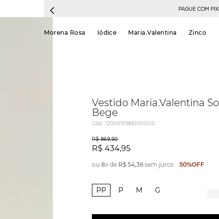
PAGUE COM PIX E GANHE 5% DE DESCONTO
Morena Rosa
Iódice
Maria.Valentina
Zinco
Vestido Maria.Valentina S
Bege
Cód.
:
12000109661000015
R$
869
,
90
R$
434
,
95
ou
8
x de
R$
54
,
36
sem juros
50%
OFF
PP
P
M
G